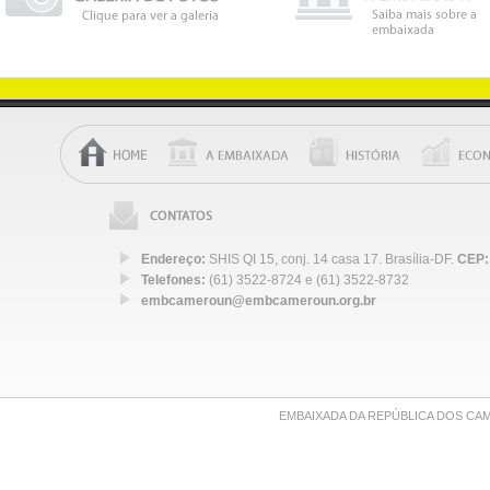
Endereço:
SHIS QI 15, conj. 14 casa 17. Brasília-DF.
CEP:
Telefones:
(61) 3522-8724 e (61) 3522-8732
embcameroun@embcameroun.org.br
EMBAIXADA DA REPÚBLICA DOS CA