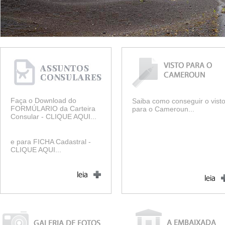
Faça o Download do
Saiba como conseguir o vist
FORMÚLARIO da Carteira
para o Cameroun...
Consular -
CLIQUE AQUI...
e para FICHA Cadastral -
CLIQUE AQUI...